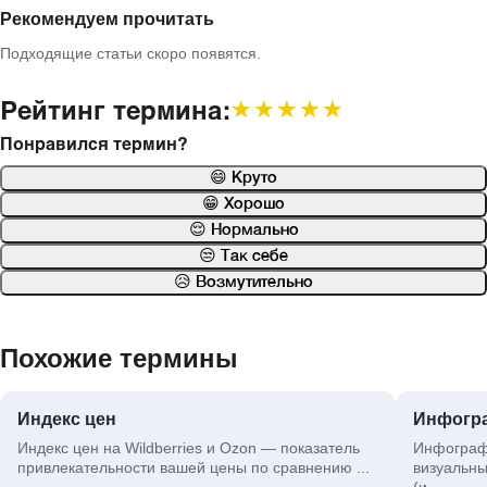
Рекомендуем прочитать
Подходящие статьи скоро появятся.
Рейтинг термина:
★★★★★
★★★★★
Понравился термин?
😄 Круто
😁 Хорошо
😌 Нормально
😒 Так себе
😥 Возмутительно
Похожие термины
Индекс цен
Инфогр
Индекс цен на Wildberries и Ozon — показатель
Инфографи
привлекательности вашей цены по сравнению ...
визуальны
(и...