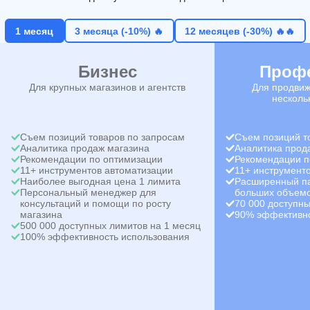
1 месяц
3 месяца (-10%) 🔥
12 месяцев (-30%) 🔥🔥
Бизнес
Проф
Для крупных магазинов и агентств
Для продвиж
несколь
Съем позиций товаров по запросам
Съем позиций т
Аналитика продаж магазина
Аналитика прод
Рекомендации по оптимизации
Рекомендации п
11+ инструментов автоматизации
11+ инструмент
Наиболее выгодная цена 1 лимита
Расширенный па
Персональный менеджер для
больших объемо
консультаций и помощи по росту
70 000 доступны
магазина
90% эффективно
500 000 доступных лимитов на 1 месяц
100% эффективность использования