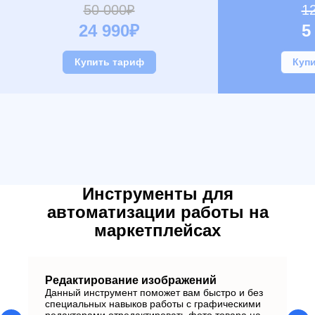
50 000₽
1
24 990₽
5
Купить тариф
Куп
Инструменты для
автоматизации работы на
маркетплейсах
Редактирование изображений
Г
Данный инструмент поможет вам быстро и без
Да
специальных навыков работы с графическими
сг