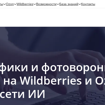
ты
ты
Ozon
Ozon
Wildberries
Wildberries
Возможности
Возможности
База знаний
База знаний
Контакты
Контакты
фики и фотоворон
на Wildberries и O
сети ИИ