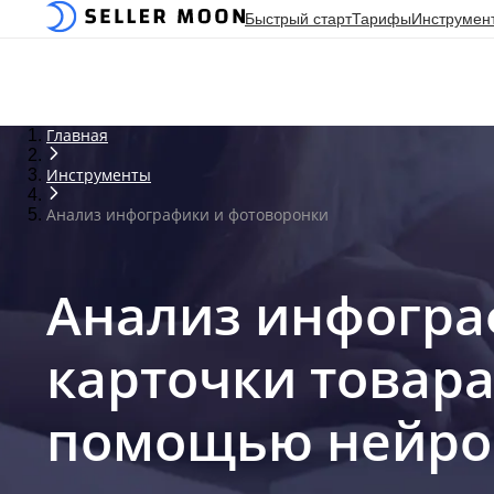
Быстрый старт
Быстрый старт
Тарифы
Тарифы
Инструмен
Инструмен
Главная
Инструменты
Анализ инфографики и фотоворонки
Анализ инфогра
карточки товара 
помощью нейро