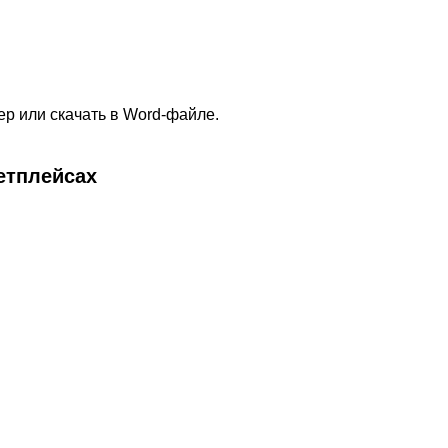
р или скачать в Word-файле.
етплейсах