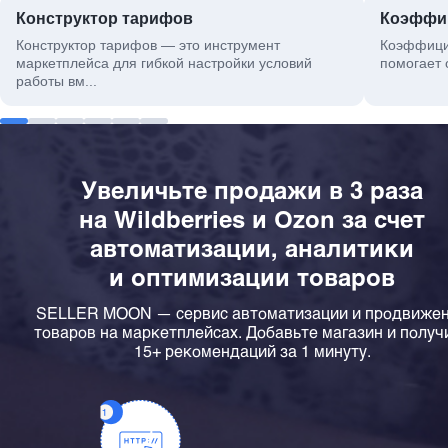
Конструктор тарифов
Коэффиц
Конструктор тарифов — это инструмент
Коэффицие
маркетплейса для гибкой настройки условий
помогает о
работы вм...
Увеличьте продажи в 3 раза
на Wildberries и Ozon за счет
автоматизации, аналитики
и оптимизации товаров
SELLER MOON — сервис автоматизации и продвиже
товаров на маркетплейсах. Добавьте магазин и получ
15+ рекомендаций за 1 минуту.