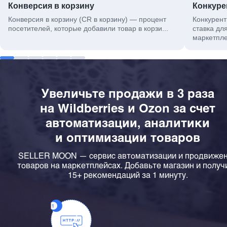
Конверсия в корзину
Конкуре
Конверсия в корзину (CR в корзину) — процент
Конкурент
посетителей, которые добавили товар в корзи...
ставка дл
маркетплей
Увеличьте продажи в 3 раза
на Wildberries и Ozon за счет
автоматизации, аналитики
и оптимизации товаров
SELLER MOON — сервис автоматизации и продвиже
товаров на маркетплейсах. Добавьте магазин и получ
15+ рекомендаций за 1 минуту.