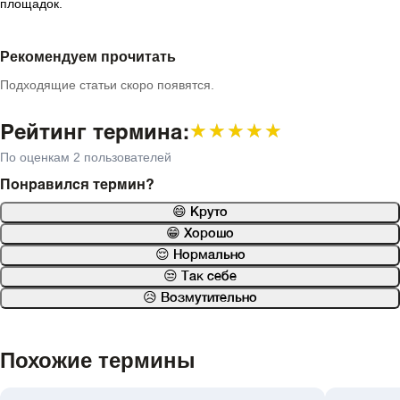
площадок.
Рекомендуем прочитать
Подходящие статьи скоро появятся.
Рейтинг термина:
★★★★★
★★★★★
По оценкам 2 пользователей
Понравился термин?
😄 Круто
😁 Хорошо
😌 Нормально
😒 Так себе
😥 Возмутительно
Похожие термины