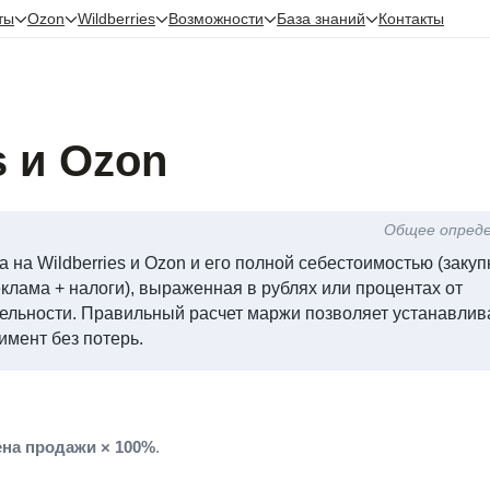
ты
Ozon
Wildberries
Возможности
База знаний
Контакты
s и Ozon
Общее опред
на Wildberries и Ozon и его полной себестоимостью (закуп
клама + налоги), выраженная в рублях или процентах от
бельности. Правильный расчет маржи позволяет устанавлив
имент без потерь.
ена продажи × 100%
.