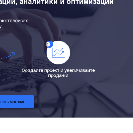
зации, аналитики и оптимизации
ркетплейсах.
у.
Создайте проект и увеличивайте
продажи
вить магазин
рт
Тарифы
Инструменты
База знаний
Контакты
Оферта