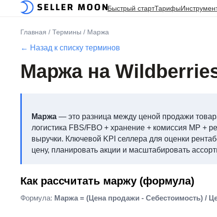
Быстрый старт
Тарифы
Инструмен
Главная
/
Термины
/
Маржа
← Назад к списку терминов
Маржа на Wildberrie
Маржа
— это разница между ценой продажи товара 
логистика FBS/FBO + хранение + комиссия MP + ре
выручки. Ключевой KPI селлера для оценки рента
цену, планировать акции и масштабировать ассорт
Как рассчитать маржу (формула)
Формула:
Маржа = (Цена продажи - Себестоимость) / Ц