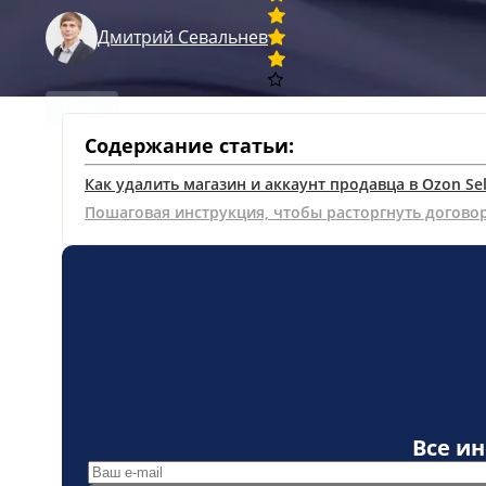
Дмитрий Севальнев
Ozon
18 марта
Содержание статьи:
Как удалить магазин и аккаунт продавца в Ozon Sel
Пошаговая инструкция, чтобы расторгнуть догово
Все и