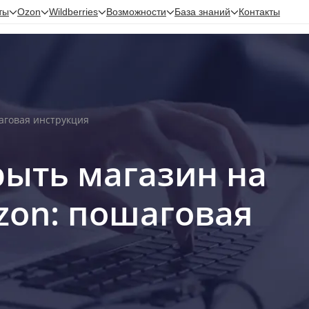
ты
Ozon
Wildberries
Возможности
База знаний
Контакты
аговая инструкция
рыть магазин на
zon: пошаговая