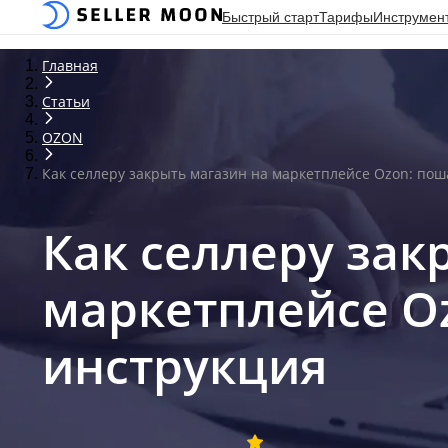
Быстрый старт
Тарифы
Инструмен
Главная
Статьи
OZON
Как селлеру закрыть магазин на маркетплейсе Ozon: пош
Как селлеру зак
маркетплейсе O
инструкция