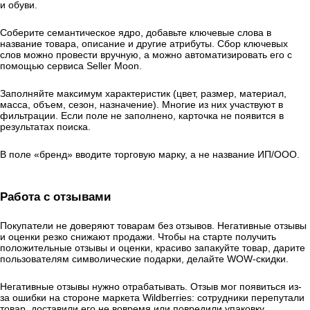
и обуви.
Соберите семантическое ядро, добавьте ключевые слова в
название товара, описание и другие атрибуты. Сбор ключевых
слов можно провести вручную, а можно автоматизировать его с
помощью сервиса Seller Moon.
Заполняйте максимум характеристик (цвет, размер, материал,
масса, объем, сезон, назначение). Многие из них участвуют в
фильтрации. Если поле не заполнено, карточка не появится в
результатах поиска.
В поле «бренд» вводите торговую марку, а не название ИП/ООО.
Работа с отзывами
Покупатели не доверяют товарам без отзывов. Негативные отзывы
и оценки резко снижают продажи. Чтобы на старте получить
положительные отзывы и оценки, красиво запакуйте товар, дарите
пользователям символические подарки, делайте WOW-скидки.
Негативные отзывы нужно отрабатывать. Отзыв мог появиться из-
за ошибки на стороне маркета Wildberries: сотрудники перепутали
товар, доставили его не вовремя или повредили упаковку.