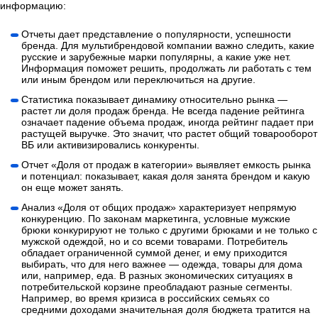
информацию:
Отчеты дает представление о популярности, успешности
бренда. Для мультибрендовой компании важно следить, какие
русские и зарубежные марки популярны, а какие уже нет.
Информация поможет решить, продолжать ли работать с тем
или иным брендом или переключиться на другие.
Статистика показывает динамику относительно рынка —
растет ли доля продаж бренда. Не всегда падение рейтинга
означает падение объема продаж, иногда рейтинг падает при
растущей выручке. Это значит, что растет общий товарооборот
ВБ или активизировались конкуренты.
Отчет «Доля от продаж в категории» выявляет емкость рынка
и потенциал: показывает, какая доля занята брендом и какую
он еще может занять.
Анализ «Доля от общих продаж» характеризует непрямую
конкуренцию. По законам маркетинга, условные мужские
брюки конкурируют не только с другими брюками и не только с
мужской одеждой, но и со всеми товарами. Потребитель
обладает ограниченной суммой денег, и ему приходится
выбирать, что для него важнее — одежда, товары для дома
или, например, еда. В разных экономических ситуациях в
потребительской корзине преобладают разные сегменты.
Например, во время кризиса в российских семьях со
средними доходами значительная доля бюджета тратится на