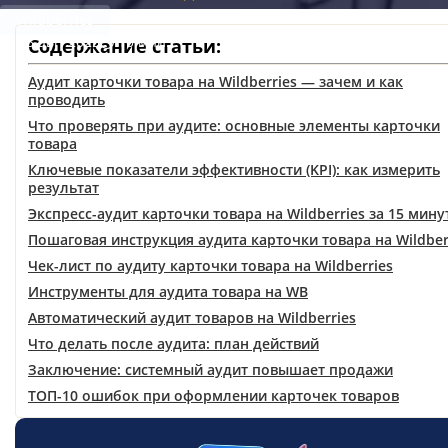
Wildberries
18 авг. 2025
10 мин.
Содержание статьи:
Аудит карточки товара на Wildberries — зачем и как
проводить
Что проверять при аудите: основные элементы карточки
товара
Ключевые показатели эффективности (KPI): как измерить
результат
Экспресс-аудит карточки товара на Wildberries за 15 мину
Пошаговая инструкция аудита карточки товара на Wildber
Чек-лист по аудиту карточки товара на Wildberries
Инструменты для аудита товара на WB
Автоматический аудит товаров на Wildberries
Что делать после аудита: план действий
Заключение: системный аудит повышает продажи
ТОП-10 ошибок при оформлении карточек товаров