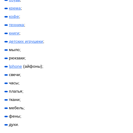
крема
;
кофе
;
техника
;
книги
;
детских игрушеки
;
мыло;
рюкзаки;
Iphone
(айфоны);
свечи;
часы;
платья;
ткани;
мебель;
фены;
духи.