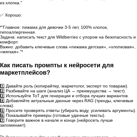
из хлопка."
✅ Хорошо:
*"Главное: пижама для девочки 3-5 лет, 100% хлопок,
гипоаллергенная.
Задача: написать текст для Wildberries с упором на безопасность и
комфорт.
Важно: добавить ключевые слова «пижама детская», «хлопковая»,
«мягкая»."*
Как писать промпты к нейросети для
маркетплейсов?
1️⃣ Давайте роль (копирайтер, маркетолог, эксперт по товарам).
2️⃣ Разбивайте на шаги (анализ ЦА → преимущества → текст).
3️⃣ Используйте ToT для генерации и отбора лучших вариантов.
4️⃣ Добавляйте актуальные данные через RAG (тренды, ключевые
слова).
5️⃣ Просите проверять ответы (убирать воду, усиливать аргументы).
6️⃣ Показывайте примеры (готовые удачные тексты).
7️⃣ Говорите важное в начале и конце (нейросеть лучше
запоминает).