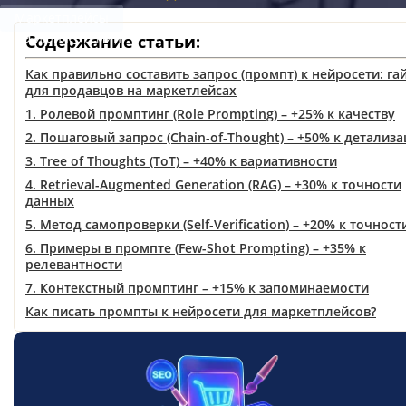
Маркетплейсы
19 июня
3 мин.
Содержание статьи:
Как правильно составить запрос (промпт) к нейросети: га
для продавцов на маркетлейсах
1. Ролевой промптинг (Role Prompting) – +25% к качеству
2. Пошаговый запрос (Chain-of-Thought) – +50% к детализ
3. Tree of Thoughts (ToT) – +40% к вариативности
4. Retrieval-Augmented Generation (RAG) – +30% к точности
данных
5. Метод самопроверки (Self-Verification) – +20% к точност
6. Примеры в промпте (Few-Shot Prompting) – +35% к
релевантности
7. Контекстный промптинг – +15% к запоминаемости
Как писать промпты к нейросети для маркетплейсов?