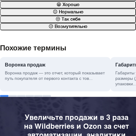
😁 Хорошо
😌 Нормально
😒 Так себе
😥 Возмутительно
Похожие термины
Воронка продаж
Габарит
Воронка продаж — это отчет, который показывает
Габариты 
путь покупателя от первого контакта с тов...
размеры (
упаковки..
Увеличьте продажи в 3 раза
на Wildberries и Ozon за счет
автоматизации, аналитики