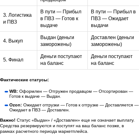
В пути — Прибыл
В пути — Прибыл в
3. Логистика
в ПВЗ — Готов к
ПВЗ — Ожидает
и ПВЗ
выдаче
выдачи
Выдан (деньги
Доставлен (деньги
4. Выкуп
заморожены)
заморожены)
Деньги поступают
Деньги поступают
5. Финал
на баланс
на баланс
Фактические статусы:
WB:
Оформлен — Отгружен продавцом — Отсортирован —
Готов к выдаче — Выдан.
Ozon:
Ожидает отгрузки — Готов к отгрузке — Доставляется —
Ожидает в ПВЗ — Доставлен.
Важно!
Статус «Выдан» / «Доставлен» еще не означает выплату.
Средства резервируются и поступят на ваш баланс позже, в
рамках расчетного периода маркетплейса.