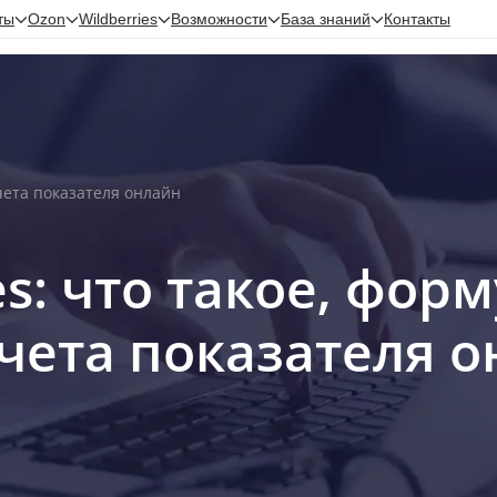
ты
Ozon
Wildberries
Возможности
База знаний
Контакты
счета показателя онлайн
es: что такое, фор
чета показателя 