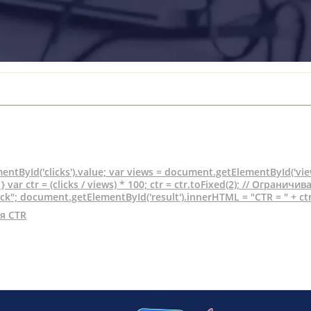
ntById('clicks').value; var views = document.getElementById('views
ar ctr = (clicks / views) * 100; ctr = ctr.toFixed(2); // Огранич
ock"; document.getElementById('result').innerHTML = "CTR = " + c
я CTR