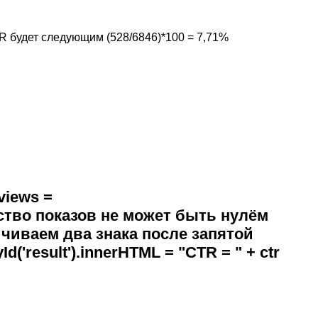
TR будет следующим (528/6846)*100 = 7,71%
 views =
личество показов не может быть нулём
Ограничиваем два знака после запятой
d('result').innerHTML = "CTR = " + ctr