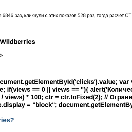
6846 раз, кликнули с этих показов 528 раз, тогда расчет C
Wildberries
0%
ocument.getElementById('clicks').value; var
; if(views == 0 || views == ''){ alert('Ко
ks / views) * 100; ctr = ctr.toFixed(2); // 
e.display = "block"; document.getElementByI
ries?