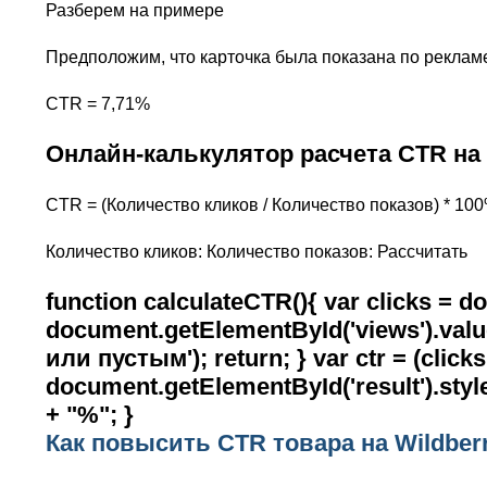
Разберем на примере
Предположим, что карточка была показана по рекламе 
CTR = 7,71%
Онлайн-калькулятор расчета CTR на 
CTR = (Количество кликов / Количество показов) * 10
Количество кликов: Количество показов: Рассчитать
function calculateCTR(){ var clicks = d
document.getElementById('views').value
или пустым'); return; } var ctr = (clic
document.getElementById('result').styl
+ "%"; }
Как повысить CTR товара на Wildber