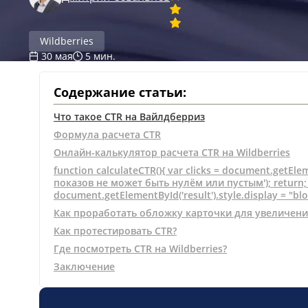
Wildberries
30 мая
5 мин.
Содержание статьи:
Что такое CTR на Вайлдберриз
Формула расчета CTR
Онлайн-калькулятор расчета CTR на Wildberries
function calculateCTR(){ var clicks = document.getEleme
показов не может быть нулём или пустым'); return; } v
document.getElementById('result').style.display = "bl
Как проработать обложку карточки для увеличени
Как протестировать CTR?
Где посмотреть CTR на Wildberries?
Заключение