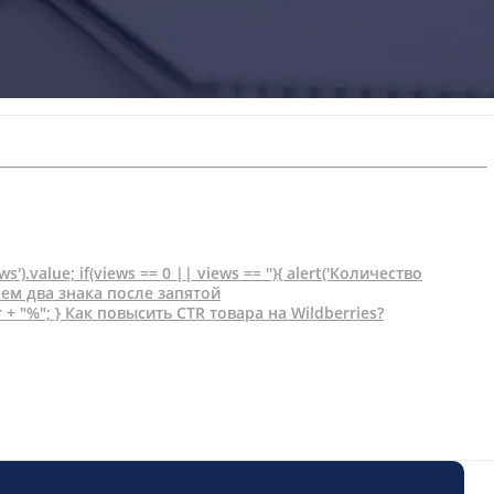
').value; if(views == 0 || views == ''){ alert('Количество
иваем два знака после запятой
tr + "%"; } Как повысить CTR товара на Wildberries?