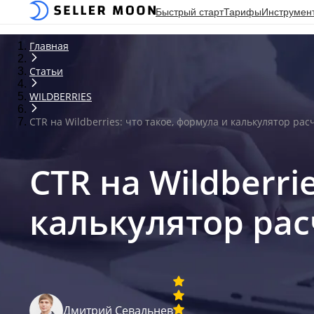
Быстрый старт
Тарифы
Инструмен
Главная
Статьи
WILDBERRIES
CTR на Wildberries: что такое, формула и калькулятор ра
CTR на Wildberri
калькулятор рас
Дмитрий Севальнев