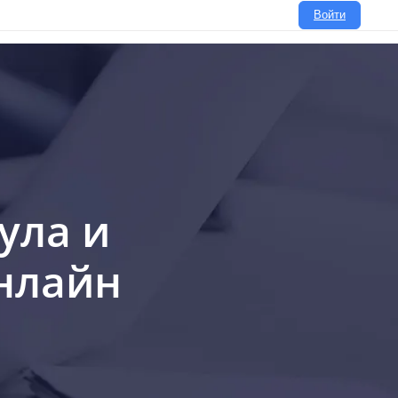
Войти
мула и
онлайн