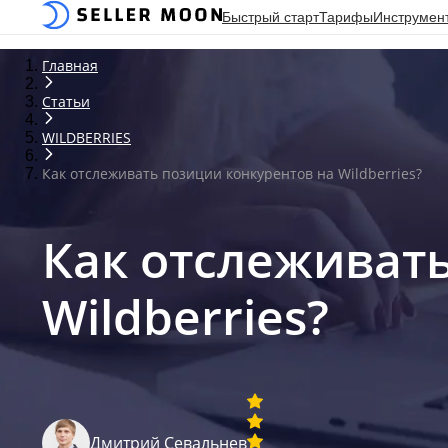
Быстрый старт
Тарифы
Инструмен
Главная
Статьи
WILDBERRIES
Как отслеживать позиции конкурентов на Wildberries?
Как отслеживат
Wildberries?
Дмитрий Севальнев