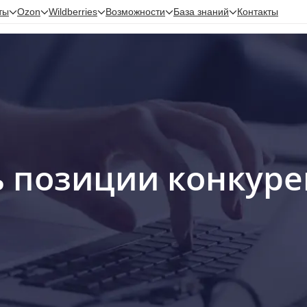
ты
Ozon
Wildberries
Возможности
База знаний
Контакты
ь позиции конкуре