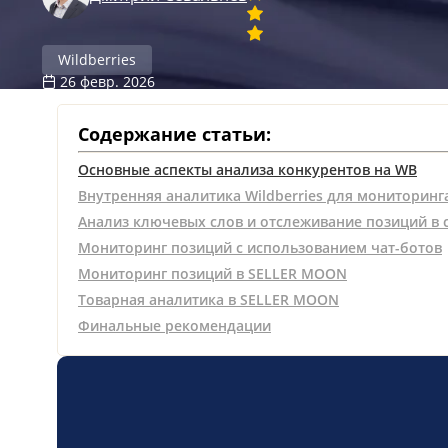
Wildberries
26 февр. 2026
Содержание статьи:
Основные аспекты анализа конкурентов на WB
Внутренняя аналитика Wildberries для мониторинг
Анализ ключевых слов и отслеживание позиций в 
Мониторинг позиций с использованием чат-ботов
Мониторинг позиций в SELLER MOON
Товарная аналитика в SELLER MOON
Финальные рекомендации